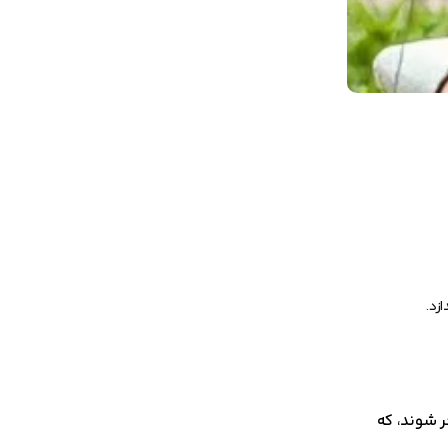
زد.
 شوند، که