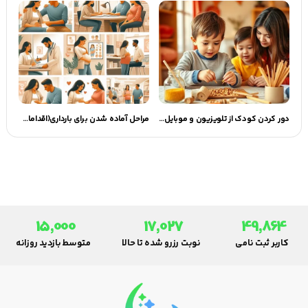
دور کردن کودک از تلویزیون و موبایل: راهنمای والدین
مراحل آماده شدن برای بارداری(اقدامات قبل از بارداری) | گهوارک
15,000
17,027
49,864
کاربر ثبت نامی
نوبت رزرو شده تا حالا
متوسط بازدید روزانه