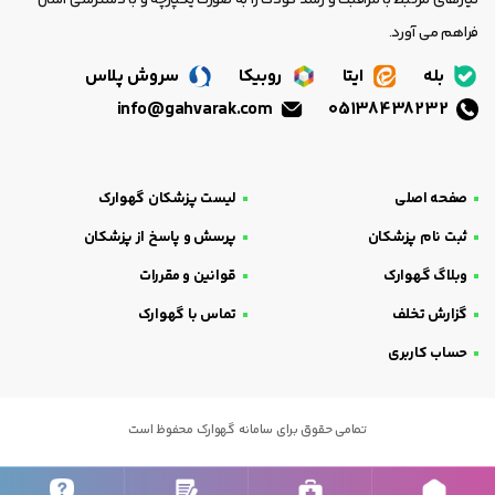
فراهم می آورد.
بله
ایتا
روبیکا
سروش پلاس
info@gahvarak.com
05138438232
صفحه اصلی
لیست پزشکان گهوارک
ثبت نام پزشکان
پرسش و پاسخ از پزشکان
وبلاگ گهوارک
قوانین و مقررات
گزارش تخلف
تماس با گهوارک
حساب کاربری
تمامی حقوق برای سامانه گهوارک محفوظ است