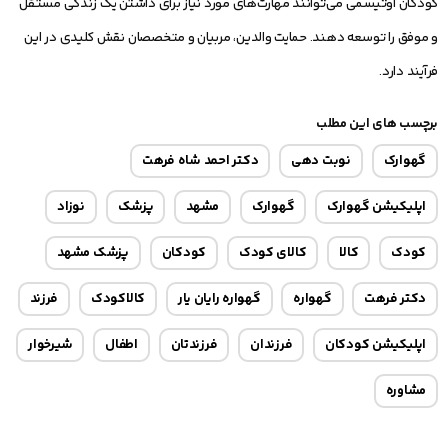
کودکان اوتیسمی می‌توانند مهارت‌های مورد نیاز برای داشتن یک زندگی مستقل
و موفق را توسعه دهند. حمایت والدین، مربیان و متخصصان نقش کلیدی در این
فرآیند دارد.
برچسب های این مطلب
گهوارک
نوبت دهی
دکتر احمد شاه فرهت
اپلیکیشن گهوارک
گهوارک
مشهد
پزشک
نوزاد
کودک
کالا
کالای کودک
کودکان
پزشک مشهد
دکتر فرهت
گهواره
گهواره رایان یار
کالاکودک
فرزند
اپلیکیشن کودکان
فرزندان
فرزندتان
اطفال
شیرخوار
مشاوره