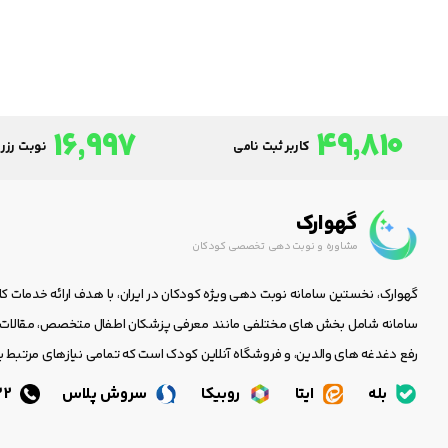
16,997
49,810
کاربر ثبت نامی
نوبت رزرو
گهوارک
مشاوره و نوبت دهی تخصصی کودکان
گهوارک، نخستین سامانه نوبت دهی ویژه کودکان در ایران، با هدف ارائه خدمات ک
سامانه شامل بخش های مختلفی مانند معرفی پزشکان اطفال متخصص، مقالات جا
رفع دغدغه های والدین، و فروشگاه آنلاین کودک است که تمامی نیازهای مرتبط با
بله
ایتا
روبیکا
سروش پلاس
05138438232