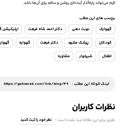
لازم می‌تواند پایه‌گذار آینده‌ای روشن و سالم برای آن‌ها باشد.
برچسب های این مطلب
گهوارک
نوبت دهی
دکتر احمد شاه فرهت
اپلیکیشن گ
کودکان
پزشک مشهد
دکتر فرهت
گهواره
گهواره 
اطفال
شیرخوار
مشاوره
لینک کوتاه این مطلب :
https://gahvarak.com/link/blog/49
نظرات کاربران
نظر خود را ثبت کنید
نظری برای این مقاله ثبت نشده است !