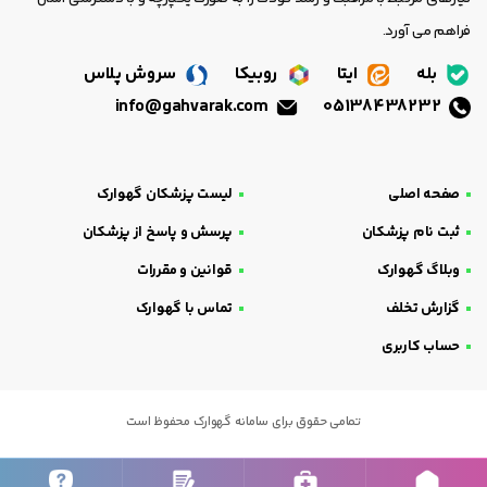
فراهم می آورد.
بله
ایتا
روبیکا
سروش پلاس
info@gahvarak.com
05138438232
صفحه اصلی
لیست پزشکان گهوارک
ثبت نام پزشکان
پرسش و پاسخ از پزشکان
وبلاگ گهوارک
قوانین و مقررات
گزارش تخلف
تماس با گهوارک
حساب کاربری
تمامی حقوق برای سامانه گهوارک محفوظ است