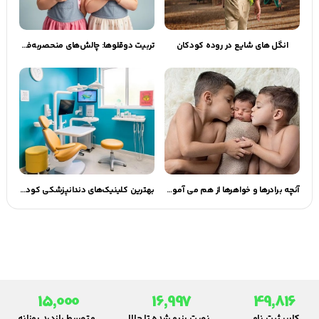
انگل های شایع در روده کودکان
تربیت دوقلوها: چالش‌های منحصربه‌فرد والدین در ایجاد هویت جداگانه
آنچه برادرها و خواهرها از هم می آموزند | گهوارک
بهترین کلینیک‌های دندانپزشکی کودکان در مشهد | راهنمای جامع والدین
15,000
16,997
49,816
کاربر ثبت نامی
نوبت رزرو شده تا حالا
متوسط بازدید روزانه