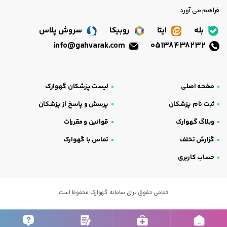
فراهم می آورد.
بله
ایتا
روبیکا
سروش پلاس
info@gahvarak.com
05138438232
صفحه اصلی
لیست پزشکان گهوارک
ثبت نام پزشکان
پرسش و پاسخ از پزشکان
وبلاگ گهوارک
قوانین و مقررات
گزارش تخلف
تماس با گهوارک
حساب کاربری
تمامی حقوق برای سامانه گهوارک محفوظ است