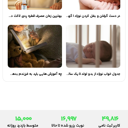
در دست گرفتن و بغل کردن نوزاد | گهوارک
بهترین زمان مصرف قطره پدی لاکت در طول روز
جدول خواب نوزاد از بدو تولد تا یک سالگی | نوزاد چقدر باید بخوابد؟
چه آموزش هایی باید به فرزندم بدهم؟ | گهوارک
15,000
16,997
49,816
کاربر ثبت نامی
نوبت رزرو شده تا حالا
متوسط بازدید روزانه