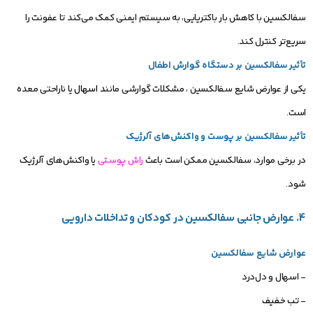
سفالکسین با کاهش بار باکتریایی، به سیستم ایمنی کمک می‌کند تا عفونت را
سریع‌تر کنترل کند.
تأثیر سفالکسین بر دستگاه گوارش اطفال
یکی از عوارض شایع سفالکسین ، مشکلات گوارشی مانن
د اسهال
یا ناراحتی معده
است.
تأثیر سفالکسین بر پوست و واکنش‌های آلرژیک
در برخی موارد، سفالکسین ممکن است باعث
راش پوستی
یا واکنش‌های آلرژیک
شود.
4. عوارض جانبی سفالکسین در کودکان و تداخلات دارویی
عوارض شایع سفالکسین
- اسهال و دل‌درد
- تب خفیف