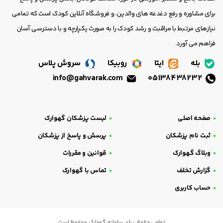
برای مشاوره و رفع دغدغه های والدین، و فروشگاه آنلاین کودک است که تمامی
نیازهای مرتبط با مراقبت و رشد کودک را به صورت یکپارچه و با دسترسی آسان
فراهم می آورد.
بله
ایتا
روبیکا
سروش پلاس
info@gahvarak.com
05138438232
صفحه اصلی
لیست پزشکان گهوارک
ثبت نام پزشکان
پرسش و پاسخ از پزشکان
وبلاگ گهوارک
قوانین و مقررات
گزارش تخلف
تماس با گهوارک
حساب کاربری
تمامی حقوق برای سامانه گهوارک محفوظ است